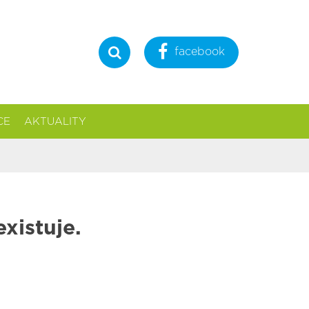
facebook
Hledat
CE
AKTUALITY
xistuje.