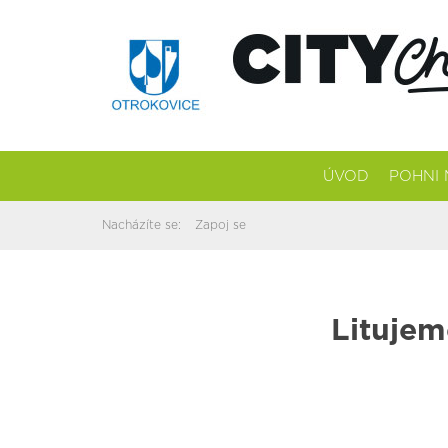
ÚVOD
POHNI
Nacházíte se:
Zapoj se
Litujem